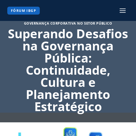
Pular
para
FÓRUM IBGP
o
GOVERNANÇA CORPORATIVA NO SETOR PÚBLICO
Conteúdo
Superando Desafios
na Governança
Pública:
Continuidade,
Cultura e
Planejamento
Estratégico