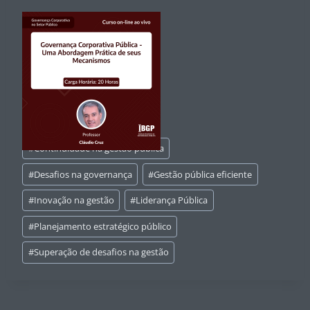
Tags
#
Continuidade na gestão pública
do
Post:
#
Desafios na governança
#
Gestão pública eficiente
#
Inovação na gestão
#
Liderança Pública
#
Planejamento estratégico público
#
Superação de desafios na gestão