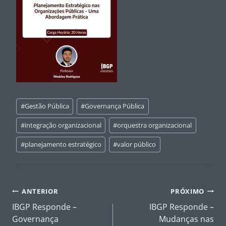
Tags
#
Gestão Pública
#
Governança Pública
do
Post:
#
integração organizacional
#
orquestra organizacional
#
planejamento estratégico
#
valor público
Navegação
ANTERIOR
PRÓXIMO
de
IBGP Responde –
IBGP Responde –
Post
Governança
Mudanças nas