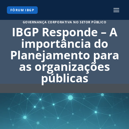
Pular
para
FÓRUM IBGP
o
GOVERNANÇA CORPORATIVA NO SETOR PÚBLICO
Conteúdo
IBGP Responde – A
importância do
Planejamento para
as organizações
públicas