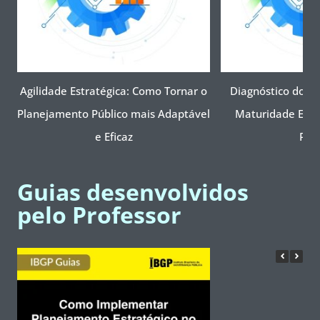
Agilidade Estratégica: Como Tornar o
Diagnóstico do TC
Planejamento Público mais Adaptável
Maturidade Estra
e Eficaz
Públ
Guias desenvolvidos
pelo Professor