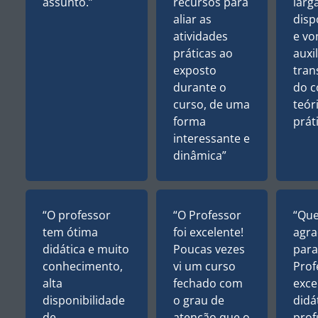
assunto.”
recursos para
larg
aliar as
disp
atividades
e vo
práticas ao
auxil
exposto
tran
durante o
do 
curso, de uma
teór
forma
práti
interessante e
dinâmica”
“O professor
“O Professor
“Qu
tem ótima
foi excelente!
agra
didática e muito
Poucas vezes
para
conhecimento,
vi um curso
Prof
alta
fechado com
exce
disponibilidade
o grau de
didá
de
atenção que o
pro