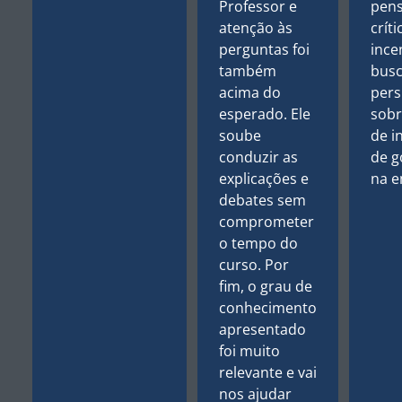
Professor e
pen
atenção às
crít
perguntas foi
ince
também
busc
acima do
pers
esperado. Ele
sobr
soube
de i
conduzir as
de g
explicações e
na e
debates sem
comprometer
o tempo do
curso. Por
fim, o grau de
conhecimento
apresentado
foi muito
relevante e vai
nos ajudar