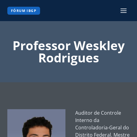
Pular
para
FÓRUM IBGP
o
Conteúdo
Professor Weskley
Rodrigues
Auditor de Controle
Interno da
Controladoria-Geral do
Distrito Federal. Mestre