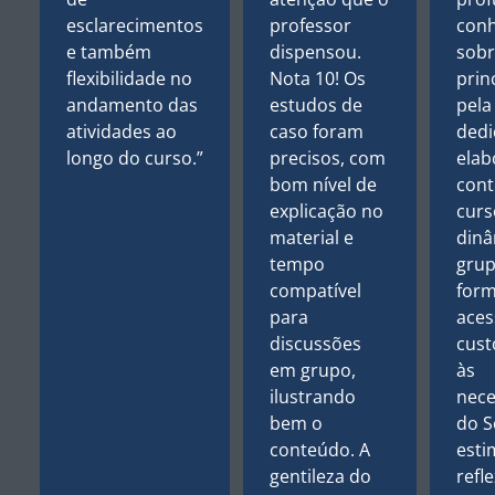
esclarecimentos
professor
con
e também
dispensou.
sobr
flexibilidade no
Nota 10! Os
prin
andamento das
estudos de
pela
atividades ao
caso foram
dedi
longo do curso.”
precisos, com
elab
bom nível de
con
explicação no
curs
material e
dinâ
tempo
grup
compatível
form
para
aces
discussões
cus
em grupo,
às
ilustrando
nece
bem o
do S
conteúdo. A
esti
gentileza do
refl