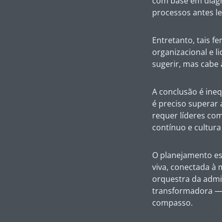
com base em diagnó
processos antes l
Entretanto, tais 
organizacional e l
sugerir, mas cabe à
A conclusão é ine
é preciso superar a
requer líderes co
contínuo e cultura
O planejamento est
viva, conectada à 
orquestra da admin
transformadora —
compasso.