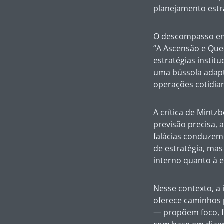
planejamento estr
O descompasso ent
“A Ascensão e Que
estratégias instit
uma bússola adapt
operações cotidian
A crítica de Mintzb
previsão precisa, 
falácias conduzem
de estratégia, mas
interno quanto à e
Nesse contexto, a i
oferece caminhos 
— propõem foco, fl