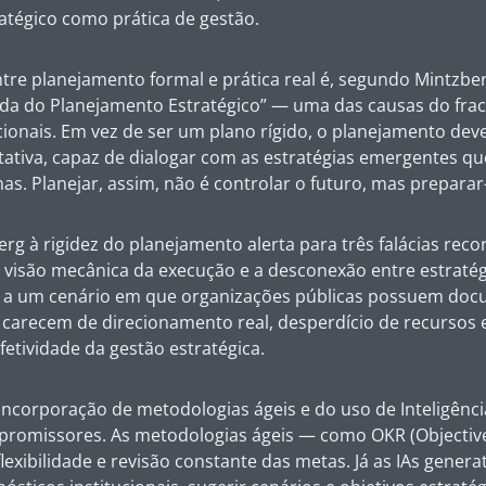
atégico como prática de gestão.
re planejamento formal e prática real é, segundo Mintzbe
da do Planejamento Estratégico” — uma das causas do fra
ucionais. Em vez de ser um plano rígido, o planejamento de
ativa, capaz de dialogar com as estratégias emergentes q
as. Planejar, assim, não é controlar o futuro, mas preparar-
erg à rigidez do planejamento alerta para três falácias reco
a visão mecânica da execução e a desconexão entre estratégi
 a um cenário em que organizações públicas possuem doc
 carecem de direcionamento real, desperdício de recursos 
fetividade da gestão estratégica.
ncorporação de metodologias ágeis e do uso de Inteligência A
promissores. As metodologias ágeis — como OKR (Objective
exibilidade e revisão constante das metas. Já as IAs generat