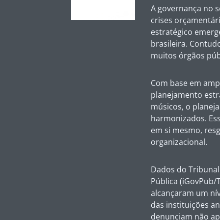
A governança no s
crises orçamentári
estratégico emerg
brasileira. Contud
muitos órgãos púb
Com base em ampla
planejamento estr
músicos, o planej
harmonizados. Ess
em si mesmo, resg
organizacional.
Dados do Tribunal
Pública (iGovPub/
alcançaram um nív
das instituições a
denunciam não ape