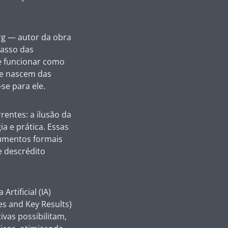
rg — autor da obra
casso das
ve funcionar como
ue nascem das
se para ele.
rrentes: a ilusão da
a e prática. Essas
umentos formais
e descrédito
rtificial (IA)
s and Key Results)
ivas possibilitam,