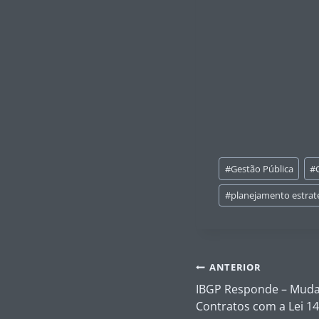
Tags
#
Gestão Pública
#
do
Post:
#
planejamento estrat
Navegação
ANTERIOR
de
IBGP Responde – Mudan
Post
Contratos com a Lei 1