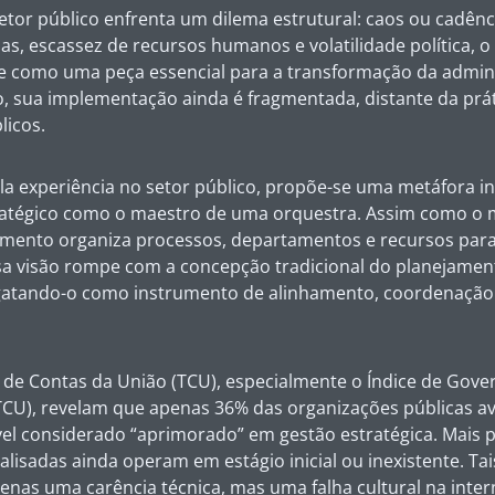
etor público enfrenta um dilema estrutural: caos ou cadên
as, escassez de recursos humanos e volatilidade política, 
e como uma peça essencial para a transformação da admini
o, sua implementação ainda é fragmentada, distante da prát
licos.
 experiência no setor público, propõe-se uma metáfora ins
atégico como o maestro de uma orquestra. Assim como o 
amento organiza processos, departamentos e recursos para
a visão rompe com a concepção tradicional do planejame
atando-o como instrumento de alinhamento, coordenação 
 de Contas da União (TCU), especialmente o Índice de Gove
TCU), revelam que apenas 36% das organizações públicas av
el considerado “aprimorado” em gestão estratégica. Mais 
nalisadas ainda operam em estágio inicial ou inexistente. T
nas uma carência técnica, mas uma falha cultural na inter