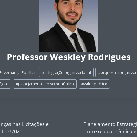
Professor Weskley Rodrigues
Governança Pública
#
integração organizacional
#
orquestra organizac
égico
#
planejamento no setor público
#
valor público
ças nas Licitações e
Planejamento Estratégi
4.133/2021
Entre o Ideal Técnico 