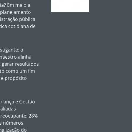
cia? Em meio a
o planejamento
stração pública
ica cotidiana de
tigante: o
maestro alinha
 gerar resultados
nto como um fim
e propósito
rnança e Gestão
aliadas
preocupante: 28%
ais números
nalização do