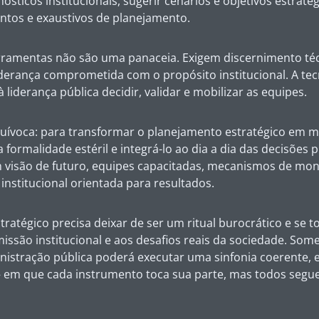
sticos institucionais, sugerir cenários e objetivos estraté
entos e exaustivos de planejamento.
ferramentas não são uma panaceia. Exigem discernimento té
iderança comprometida com o propósito institucional. A te
 liderança pública decidir, validar e mobilizar as equipes.
quívoca: para transformar o planejamento estratégico em 
 formalidade estéril e integrá-lo ao dia a dia das decisões p
m visão de futuro, equipes capacitadas, mecanismos de mo
 institucional orientada para resultados.
ratégico precisa deixar de ser um ritual burocrático e se t
missão institucional e aos desafios reais da sociedade. Som
istração pública poderá executar uma sinfonia coerente, e
 em que cada instrumento toca sua parte, mas todos se