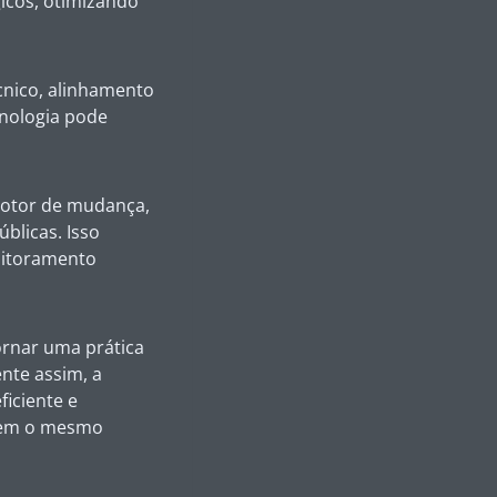
gicos, otimizando
cnico, alinhamento
cnologia pode
motor de mudança,
úblicas. Isso
nitoramento
ornar uma prática
ente assim, a
ficiente e
guem o mesmo