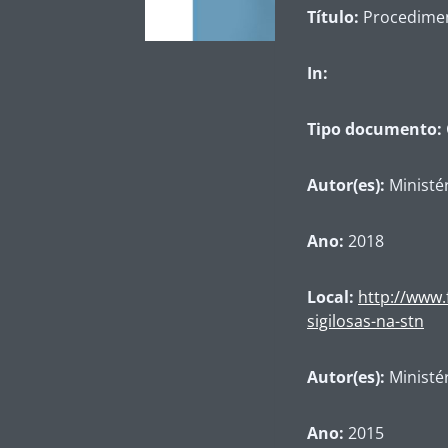
Título:
Procediment
In:
Tipo documento:
Autor(es):
Ministér
Ano:
2018
Local:
http://www.
sigilosas-na-stn
Autor(es):
Ministé
Ano:
2015