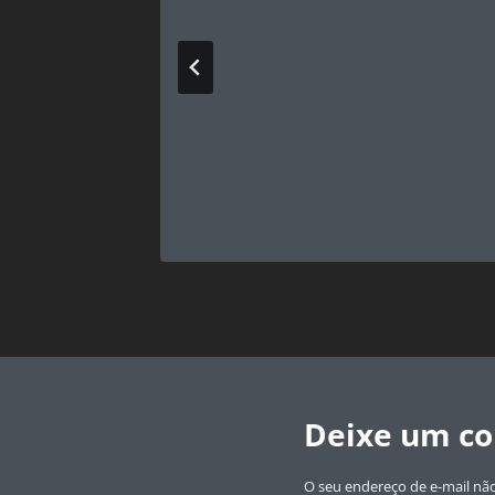
18 –
rasil
Deixe um c
O seu endereço de e-mail não