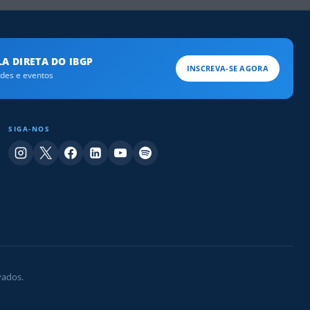
A DIRETA DO IBGP
INSCREVA-SE AGORA
ades e eventos
SIGA-NOS
vados.