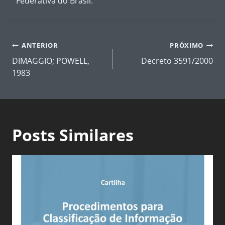
Federativa do Brasil.
Navegação
ANTERIOR
PRÓXIMO
de
DIMAGGIO; POWELL,
Decreto 3591/2000
Post
1983
Posts Similares