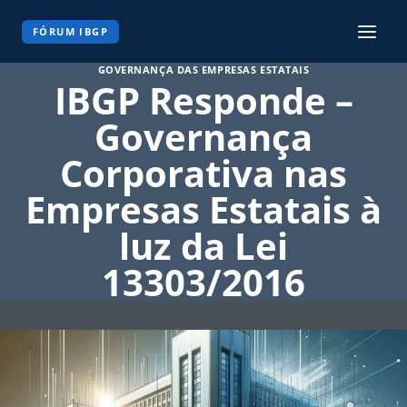
Pular
para
FÓRUM IBGP
o
GOVERNANÇA DAS EMPRESAS ESTATAIS
Conteúdo
IBGP Responde –
Governança
Corporativa nas
Empresas Estatais à
luz da Lei
13303/2016