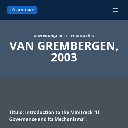
Pular
para
FÓRUM IBGP
o
Conteúdo
GOVERNANÇA DE TI
|
PUBLICAÇÕES
VAN GREMBERGEN,
2003
Título: Introduction to the Minitrack “IT
Governance and its Mechanisms”.