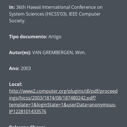
In:
36th Hawaii International Conference on
System Sciences (HICSS’03). IEEE Computer
Society.
Tipo documento:
Artigo
Autor(es):
VAN GREMBERGEN, Wim.
Ano:
2003
Local:
http://www2.computer.org/plugins/dl/pdf/proceed
ings/hicss/2003/1874/08/187480242.pdf?
template=1&loginState=1&userData=anonymous-
IP1228101433576