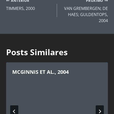
Navegação
ANTERIOR
PRÓXIMO
de
TIMMERS, 2000
VAN GREMBERGEN; DE
Post
HAES; GULDENTOPS,
2004
Posts Similares
MCGINNIS ET AL., 2004