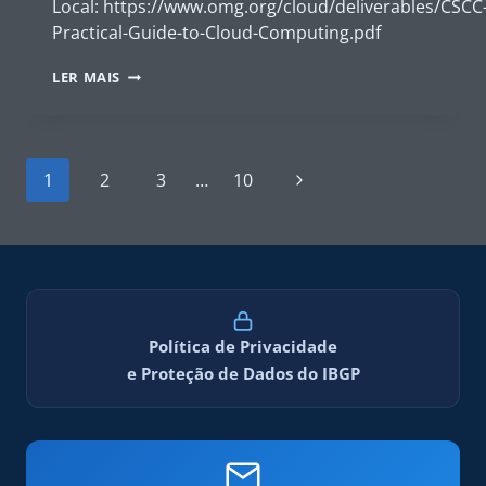
Local: https://www.omg.org/cloud/deliverables/CSCC
Practical-Guide-to-Cloud-Computing.pdf
PRACTICAL
LER MAIS
GUIDE
TO
CLOUD
COMPUTING
Navegação
–
Página
1
2
3
…
10
da
CSCC,
2017
Seguinte
Página
Política de Privacidade
e Proteção de Dados do IBGP