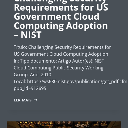
Requirements for US
Government Cloud
Computing Adoption
– NIST
Título: Challenging Security Requirements for
US Government Cloud Computing Adoption
In: Tipo documento: Artigo Autor(es): NIST
Cloud Computing Public Security Working
Group Ano: 2010
Local: https://ws680.nist.gov/publication/get_pdf.cfm
pub_id=912695
CHALLENGING
LER MAIS
SECURITY
REQUIREMENTS
FOR
US
GOVERNMENT