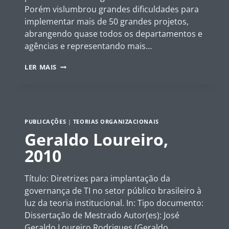
Porém vislumbrou grandes dificuldades para
implementar mais de 50 grandes projetos,
abrangendo quase todos os departamentos e
agências e representando mais…
7
LER MAIS
LENTES
PARA
TRANSFORMAÇÃO
DIGITAL
NO
PUBLICAÇÕES
|
TEORIAS ORGANIZACIONAIS
SETOR
PÚBLICO
Geraldo Loureiro,
2010
Título: Diretrizes para implantação da
governança de TI no setor público brasileiro à
luz da teoria institucional. In: Tipo documento:
Dissertação de Mestrado Autor(es): José
Geraldo Loureiro Rodrigues (Geraldo