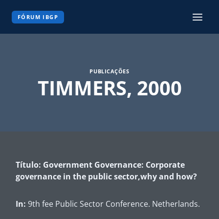
Pular
para
FÓRUM IBGP
o
Conteúdo
PUBLICAÇÕES
TIMMERS, 2000
Título: Government Governance: Corporate
governance in the public sector,why and how?
In:
9th fee Public Sector Conference. Netherlands.