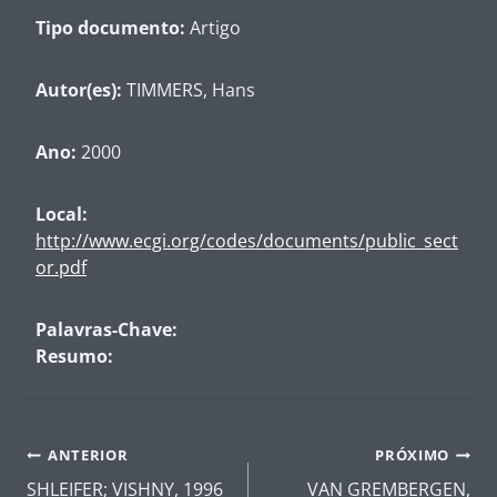
Tipo documento:
Artigo
Autor(es):
TIMMERS, Hans
Ano:
2000
Local:
http://www.ecgi.org/codes/documents/public_sect
or.pdf
Palavras-Chave:
Resumo:
Navegação
ANTERIOR
PRÓXIMO
de
SHLEIFER; VISHNY, 1996
VAN GREMBERGEN,