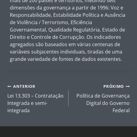
mais de 200 países e territórios, medindo seis
dimensões da governança a partir de 1996: Voz e
Responsabilidade, Estabilidade Política e Ausência
de Violência / Terrorismo, Eficiência
Governamental, Qualidade Regulatória, Estado de
Direito e Controle de Corrupção. Os indicadores
agregados são baseados em várias centenas de
variáveis subjacentes individuais, tiradas de uma
grande variedade de fontes de dados existentes.
Navegação
ANTERIOR
PRÓXIMO
de
Lei 13.303 – Contratação
Política de Governança
Post
Integrada e semi-
Digital do Governo
integrada
Federal