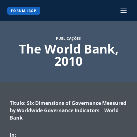
Pular
para
FÓRUM IBGP
o
Conteúdo
PUBLICAÇÕES
The World Bank,
2010
Título: Six Dimensions of Governance Measured
by Worldwide Governance Indicators – World
Bank
In: