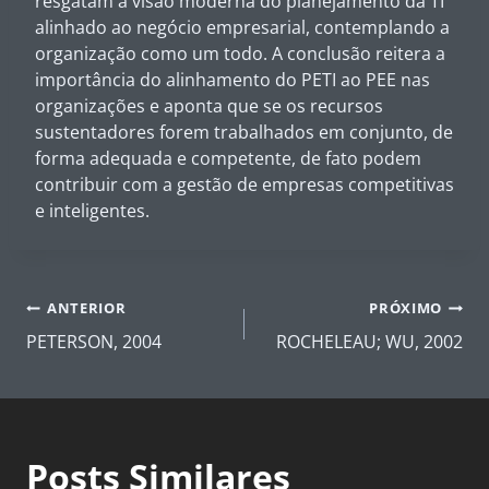
resgatam a visão moderna do planejamento da TI
alinhado ao negócio empresarial, contemplando a
organização como um todo. A conclusão reitera a
importância do alinhamento do PETI ao PEE nas
organizações e aponta que se os recursos
sustentadores forem trabalhados em conjunto, de
forma adequada e competente, de fato podem
contribuir com a gestão de empresas competitivas
e inteligentes.
Navegação
ANTERIOR
PRÓXIMO
de
PETERSON, 2004
ROCHELEAU; WU, 2002
Post
Posts Similares