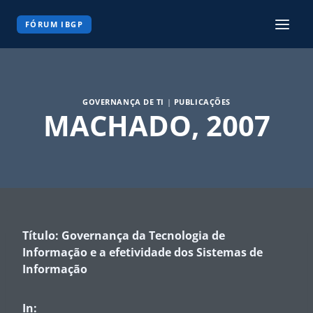
Pular
para
FÓRUM IBGP
o
Conteúdo
GOVERNANÇA DE TI
|
PUBLICAÇÕES
MACHADO, 2007
Título: Governança da Tecnologia de
Informação e a efetividade dos Sistemas de
Informação
In: