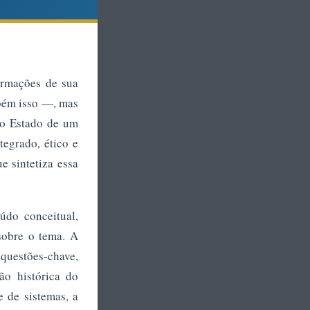
ormações de sua
bém isso —, mas
o o Estado de um
tegrado, ético e
 sintetiza essa
údo conceitual,
obre o tema. A
 questões-chave,
ão histórica do
e de sistemas, a