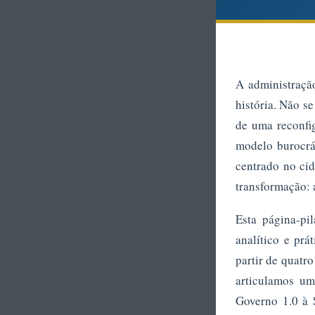
A administraçã
história. Não 
de uma reconfig
modelo burocrát
centrado no ci
transformação:
Esta página-pi
analítico e pr
partir de quatr
articulamos um
Governo 1.0 à S