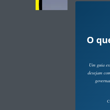
O qu
Um guia est
desejam com
governan
C