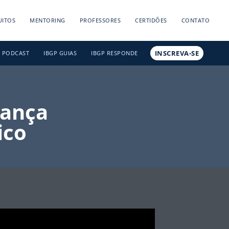
UITOS
MENTORING
PROFESSORES
CERTIDÕES
CONTATO
INSCREVA-SE
PODCAST
IBGP GUIAS
IBGP RESPONDE
nança
ico