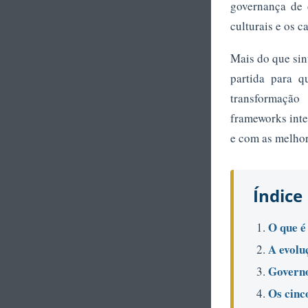
governança de d
culturais e os 
Mais do que sin
partida para 
transformação
frameworks int
e com as melhor
Índice
O que é
A evolu
Governo
Os cinc