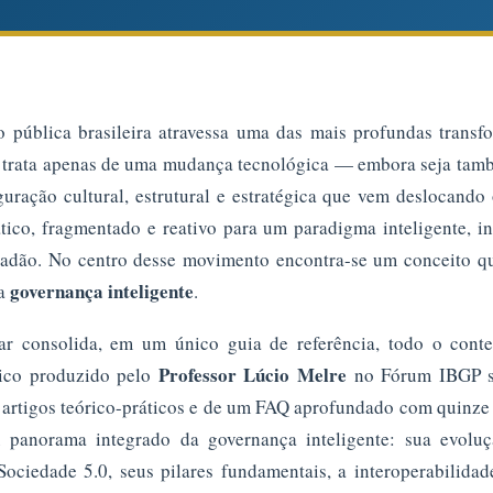
o pública brasileira atravessa uma das mais profundas transf
se trata apenas de uma mudança tecnológica — embora seja tam
uração cultural, estrutural e estratégica que vem deslocand
ico, fragmentado e reativo para um paradigma inteligente, in
dadão. No centro desse movimento encontra-se um conceito que
governança inteligente
 a
.
lar consolida, em um único guia de referência, todo o conte
Professor Lúcio Melre
ático produzido pelo
no Fórum IBGP s
o artigos teórico-práticos e de um FAQ aprofundado com quinze
 panorama integrado da governança inteligente: sua evoluç
ociedade 5.0, seus pilares fundamentais, a interoperabilidad