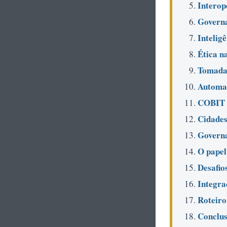
Interope
Governa
Inteligê
Ética n
Tomada 
Automaç
COBIT e
Cidades
Governa
O papel
Desafio
Integra
Roteiro
Conclus