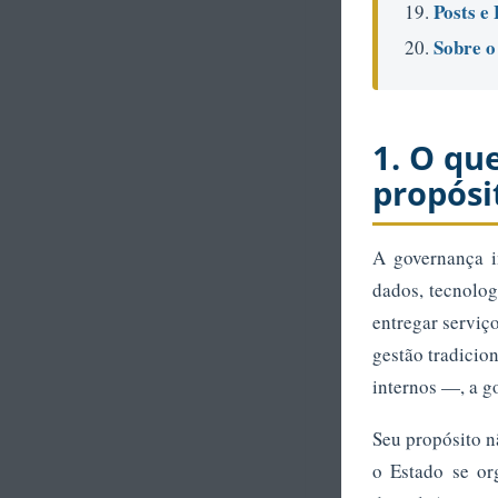
Posts e
Sobre o
1. O qu
propósi
A governança i
dados, tecnolog
entregar serviç
gestão tradicio
internos —, a g
Seu propósito n
o Estado se org