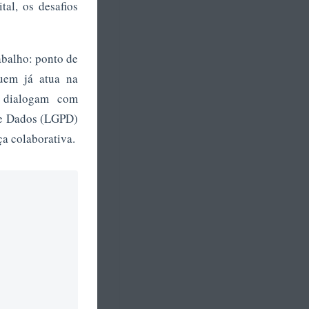
tal, os desafios
abalho: ponto de
uem já atua na
s dialogam com
de Dados (LGPD)
ça colaborativa.