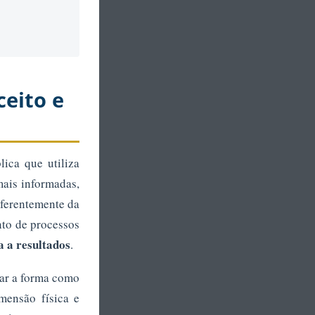
ceito e
ica que utiliza
mais informadas,
iferentemente da
nto de processos
a a resultados
.
rar a forma como
imensão física e