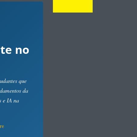
te no
tudantes que
ndamentos da
s e IA na
re