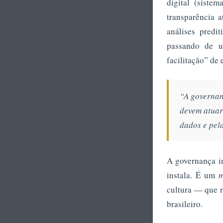
digital (sistem
transparência 
análises predi
passando de u
facilitação” de
“A governan
devem atuar
dados e pel
A governança i
instala. É um
m
cultura — que r
brasileiro.