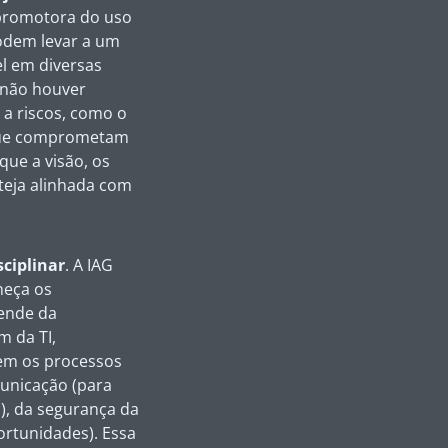
e promotora do uso
podem levar a um
el em diversas
e não houver
a riscos, como o
 que comprometam
ue a visão, os
steja alinhada com
ciplinar
. A IAG
neça os
pende da
m da TI,
cem os processos
municação (para
s), da segurança da
ortunidades). Essa