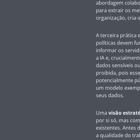
abordagem colabora
para extrair os me
organização, cria
A terceira prática 
políticas devem f
informar os servi
a IA e, crucialmen
dados sensíveis ou
proibida, pois es
potencialmente pú
um modelo exempla
seus dados.
Uma
visão estrat
por si só, mas co
existentes. Antes d
a qualidade do tra