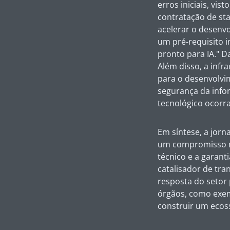
erros iniciais, vi
contratação de st
acelerar o desenv
um pré-requisito i
pronto para IA." D
Além disso, a infr
para o desenvolvi
segurança da info
tecnológico ocorr
Em síntese, a jorn
um compromisso mu
técnico e a garant
catalisador de tra
resposta do setor 
órgãos, como exem
construir um ecos