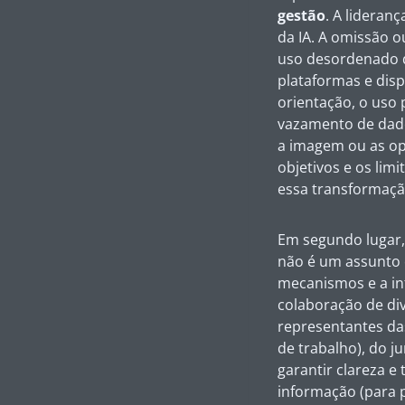
gestão
. A lideran
da IA. A omissão o
uso desordenado da
plataformas e disp
orientação, o uso
vazamento de dado
a imagem ou as op
objetivos e os lim
essa transformaçã
Em segundo lugar,
não é um assunto e
mecanismos e a in
colaboração de dive
representantes da
de trabalho), do j
garantir clareza e
informação (para p