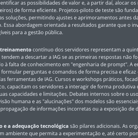
entificar as possibilidades de valor e, a partir daí, alocar o
iros) de forma eficiente. Projetos-piloto de teste são fun
 das soluções, permitindo ajustes e aprimoramentos antes 
o. Essa abordagem orientada a resultados garante que o in
íveis para a gestão pública.
o treinamento
contínuo dos servidores representam a quint
s tendem a descartar a IAG se as primeiras respostas não fo
do à falta de conhecimento em "engenharia de prompt". A 
 formular perguntas e comandos de forma precisa e eficaz –
das ferramentas de IAG. Cursos e workshops práticos, foca
co, capacitam os servidores a interagir de forma produtiva 
s capacidades e limitações. Debates internos sobre o uso 
isão humana e as "alucinações" dos modelos são essenciais
a propagação de informações incorretas ou a exposição de d
o e a adequação tecnológica
são pilares adicionais. As or
 ambiente que permita a experimentação e, até certo pont