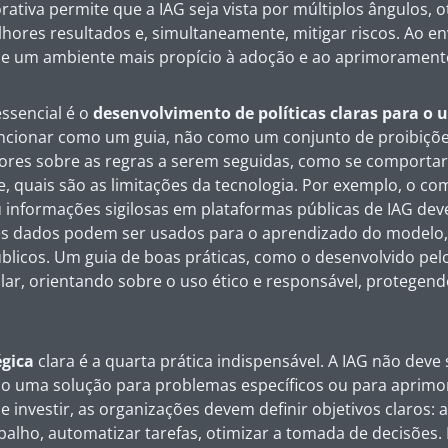
tiva permite que a IAG seja vista por múltiplos ângulos, 
lhores resultados e, simultaneamente, mitigar riscos. Ao en
-se um ambiente mais propício à adoção e ao aprimorament
essencial é o
desenvolvimento de políticas claras para o 
uncionar como um guia, não como um conjunto de proibiçõe
dores sobre as regras a serem seguidas, como se comportar
te, quais são as limitações da tecnologia. Por exemplo, o c
 informações sigilosas em plataformas públicas de IAG dev
ses dados podem ser usados para o aprendizado do modelo
blicos. Um guia de boas práticas, como o desenvolvido pel
r, orientando sobre o uso ético e responsável, protegendo 
égica
clara é a quarta prática indispensável. A IAG não dev
mo uma solução para problemas específicos ou para aprimo
e investir, as organizações devem definir objetivos claros: 
balho, automatizar tarefas, otimizar a tomada de decisões.