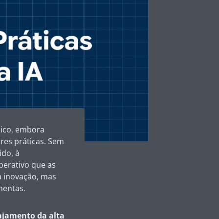
blico, embora
res práticas. Sem
ido, à
perativo que as
 inovação, mas
mentas.
ajamento da alta