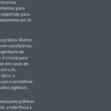
s recursos
damentais para
da expansão para
vestimento em IA
a prática. Muitos
rem satisfatórias,
engenharia de
 é crucial para
dos em casos de
com a IA,
ético, a
 para sensibilizar
ados sigilosos.
ganizações públicas
o, a tolerância a