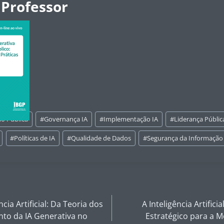
 Professor
o Pública
#
Governança IA
#
Implementação IA
#
Liderança Públic
#
Políticas de IA
#
Qualidade de Dados
#
Segurança da Informação
ncia Artificial: Da Teoria dos
A Inteligência Artific
to da IA Generativa no
Estratégico para a 