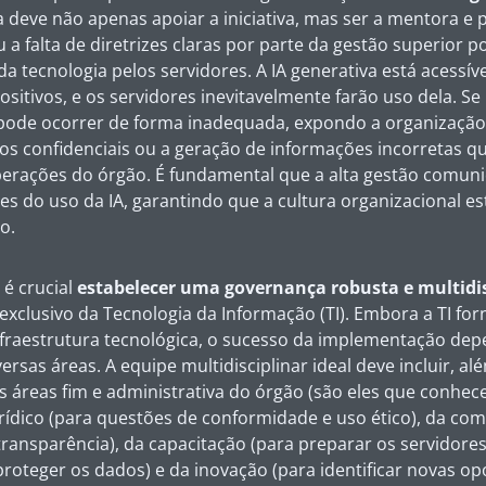
ça deve não apenas apoiar a iniciativa, mas ser a mentora 
u a falta de diretrizes claras por parte da gestão superior 
 tecnologia pelos servidores. A IA generativa está acessív
ositivos, e os servidores inevitavelmente farão uso dela. S
 pode ocorrer de forma inadequada, expondo a organização 
s confidenciais ou a geração de informações incorretas
erações do órgão. É fundamental que a alta gestão comuniq
ites do uso da IA, garantindo que a cultura organizacional e
o.
 é crucial
estabelecer uma governança robusta e multidis
xclusivo da Tecnologia da Informação (TI). Embora a TI for
fraestrutura tecnológica, o sucesso da implementação de
rsas áreas. A equipe multidisciplinar ideal deve incluir, alé
s áreas fim e administrativa do órgão (são eles que conhe
urídico (para questões de conformidade e uso ético), da co
 transparência), da capacitação (para preparar os servidore
roteger os dados) e da inovação (para identificar novas op