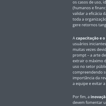
os casos de uso, id
(humanos e finance
validar a eficácia
toda a organizaçã
gere retornos tang
A
capacitação e 
usuários iniciante
muitas vezes devi
prompt – a arte de
extrair o máximo 
uso no setor públi
compreendendo sua
importância da rev
a equipe e evitar 
Por fim, a
inovaçã
devem fomentar um