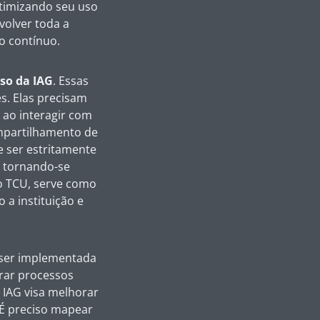
otimizando seu uso
volver toda a
o contínuo.
uso da IAG
. Essas
s. Elas precisam
 ao interagir com
ompartilhamento de
e ser estritamente
, tornando-se
o TCU, serve como
a instituição e
e ser implementada
rar processos
a IAG visa melhorar
 É preciso mapear