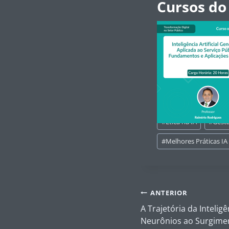
Cursos do
Tags
#
Ética na IA
#
Gestã
do
Post:
#
Melhores Práticas IA
Navegação
ANTERIOR
de
A Trajetória da Inteligê
Post
Neurônios ao Surgimen