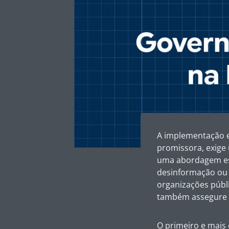
A implementação ef
promissora, exige
uma abordagem estr
desinformação ou à
organizações públ
também assegure a
O primeiro e mais 