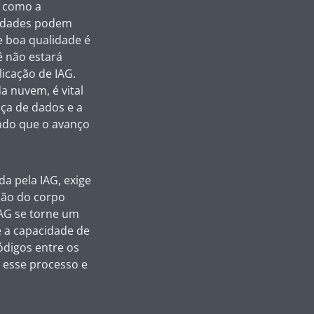
s como a
sidades podem
e boa qualidade é
ê não estará
licação de IAG.
a nuvem, é vital
ça de dados e a
indo que o avanço
a pela IAG, exige
ção do corpo
IAG se torne um
e a capacidade de
ódigos entre os
 esse processo e