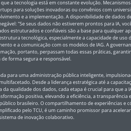
sto que a tecnologia está em constante evolução. Mecanismo
artups para soluções inovadoras ou convênios com univer
olvimento e a implementação. A disponibilidade de dados d
negável: "Se seus dados não estiverem prontos para IA, voc
ados estruturados e confiáveis são a base para qualquer ap
aestrutura tecnológica, especialmente a capacidade de uso d
mento e a comunicação com os modelos de IAG. A governan
rmação, portanto, perpassam todas essas práticas, garant
a de forma segura e responsável.
ada para uma administração pública inteligente, impulsionad
ltifacetado. Desde a liderança estratégica até a capacita
ia da qualidade dos dados, cada etapa é crucial para que a 
nsformação positiva, elevando a eficiência, a transparência 
público brasileiro. O compartilhamento de experiências e c
plificado pelo TCU, é um caminho promissor para acelerar
sistema de inovação colaborativo.