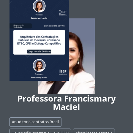
Professora Francismary
Maciel
Tags
#
auditoria contratos Brasil
do
Post: