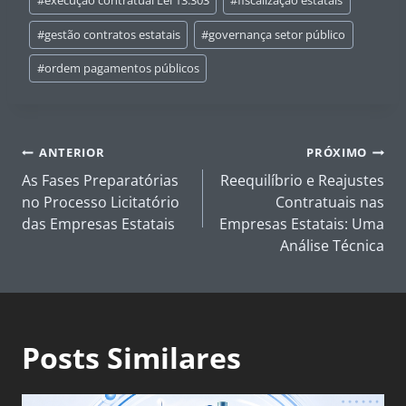
#
execução contratual Lei 13.303
#
fiscalização estatais
#
gestão contratos estatais
#
governança setor público
#
ordem pagamentos públicos
Navegação
ANTERIOR
PRÓXIMO
de
As Fases Preparatórias
Reequilíbrio e Reajustes
Post
no Processo Licitatório
Contratuais nas
das Empresas Estatais
Empresas Estatais: Uma
Análise Técnica
Posts Similares