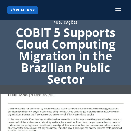
Pular
para
FÓRUM IBGP
o
PUBLICAÇÕES
Conteúdo
COBIT 5 Supports
Cloud Computing
Migration in the
Brazilian Public
Sector