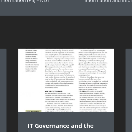
Information (PII) – NIST
Information and Info
IT Governance and the