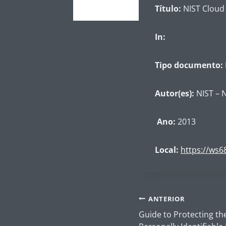
Título:
NIST Cloud
In:
Tipo documento:
Autor(es):
NIST – N
Ano:
2013
Local:
https://ws6
Navegação
ANTERIOR
de
Guide to Protecting the