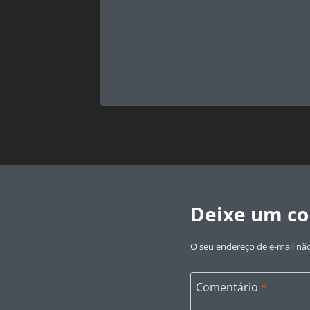
USA
Deixe um c
O seu endereço de e-mail não
Comentário
*