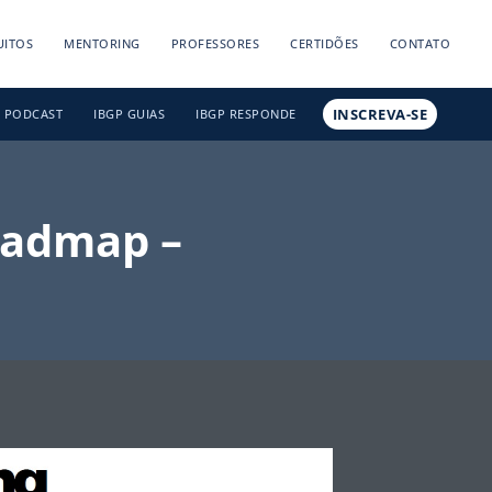
UITOS
MENTORING
PROFESSORES
CERTIDÕES
CONTATO
INSCREVA-SE
PODCAST
IBGP GUIAS
IBGP RESPONDE
oadmap –