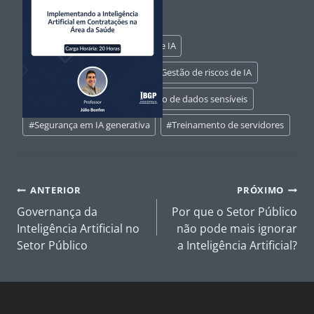
Tags
#
Classificação de ferramentas de IA
do
Post:
#
conformidade com LGPD
#
Gestão de riscos de IA
#
Governança de IA
#
Proteção de dados sensíveis
#
Segurança em IA generativa
#
Treinamento de servidores
Navegação
ANTERIOR
PRÓXIMO
de
Governança da
Por que o Setor Público
Post
Inteligência Artificial no
não pode mais ignorar
Setor Público
a Inteligência Artificial?