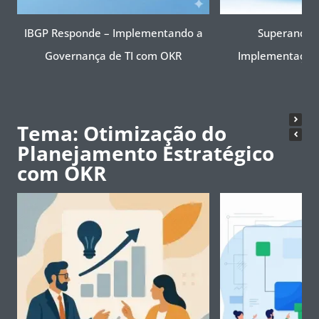
IBGP Responde – Implementando a
Superando D
Governança de TI com OKR
Implementação 
Tema: Otimização do
Planejamento Estratégico
com OKR