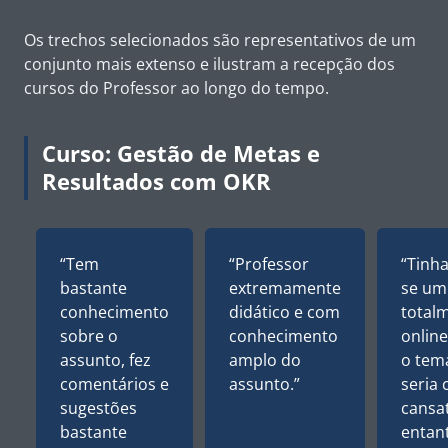
Os trechos selecionados são representativos de um
conjunto mais extenso e ilustram a recepção dos
cursos do Professor ao longo do tempo.
Curso: Gestão de Metas e
Resultados com OKR
“Tem
“Professor
“Tinh
bastante
extremamente
se um
conhecimento
didático e com
total
sobre o
conhecimento
onlin
assunto, fez
amplo do
o tem
comentários e
assunto.”
seria 
sugestões
cansa
bastante
entan