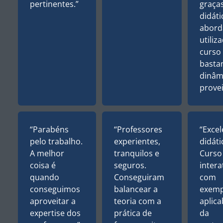
pertinentes.”
graça
didáti
abor
utiliz
curso 
basta
dinâm
provei
“Parabéns
“Professores
“Excel
pelo trabalho.
experientes,
didáti
A melhor
tranquilos e
Curso
coisa é
seguros.
intera
quando
Conseguiram
com
conseguimos
balancear a
exemp
aproveitar a
teoria com a
aplica
expertise dos
prática de
da