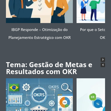
IBGP Responde – Otimização do
Por que o Setor P
Planejamento Estratégico com OKR
OKR A
Tema: Gestão de Metas e
Resultados com OKR