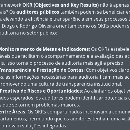
 framework
OKR (
Objectives and Key Results
)
não é apenas 
ais? Os
auditores públicos
também podem se beneficiar 
 elevando a eficiência e transparência em seus processos 
o Diogo e Rodrigo Oliveira orientam como os OKRs podem s
uditoria no setor público:
Monitoramento de Metas e Indicadores
: Os OKRs estabel
veis que facilitam o acompanhamento e a avaliação das a
. Isso torna o processo de auditoria mais ágil e preciso.
ransparência e Prestação de Contas
: Com objetivos claro
, as informações necessárias para auditoria ficam mais ace
promovendo uma cultura de transparência institucional.
 Proativa de Riscos e Oportunidades
: Ao alinhar os objeti
dos esperados, os auditores podem identificar potenciais 
s que se tornem problemas maiores.
entre Áreas
: Os OKRs compartilhados incentivam a comuni
partamentos, permitindo que os auditores tenham uma visão
romovam soluções integradas.