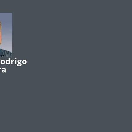
Rodrigo
ra