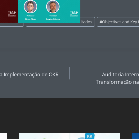
mework OKR
#
Gestão de Metas e de Resultados
#
Objectives and Key 
na Implementação de OKR
Auditoria Inte
Transformação na