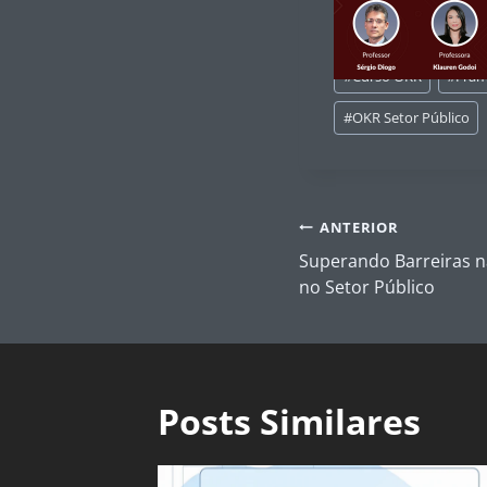
Tags
#
Curso OKR
#
Fra
do
Post:
#
OKR Setor Público
Navegação
ANTERIOR
de
Superando Barreiras 
Post
no Setor Público
Posts Similares