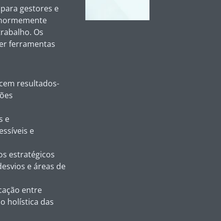
para gestores e
enormemente
trabalho. Os
er ferramentas
ecem resultados-
ções
s e
ssíveis e
vos estratégicos
desvios e áreas de
cação entre
 holística das