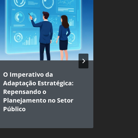
O Imperativo da
Planej
Adaptação Estratégica:
com OK
Repensando o
Perspec
Planejamento no Setor
Admini
Público