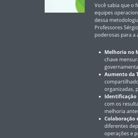
Você sabia que o
equipes operacion
dessa metodologia,
Professores Sérgi
poderosas para a a
Melhoria no 
chave mensurá
governamentais
Aumento da T
compartilhados
organizadas, 
Identificação
com os resulta
melhoria ante
Colaboração 
diferentes de
operações e p