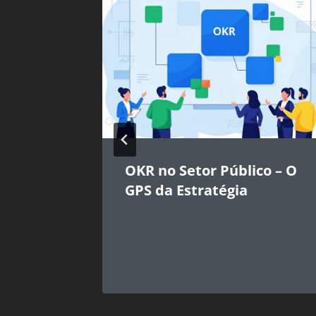
as na
OKR no Setor Público – O
e OKR
GPS da Estratégia