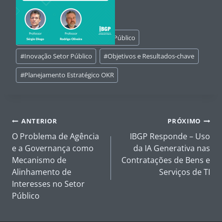
Tags
#
Eficiência Setor Público
do
Post:
#
Implementação OKR no Setor Público
#
Inovação Setor Público
#
Objetivos e Resultados-chave
#
Planejamento Estratégico OKR
Navegação
ANTERIOR
PRÓXIMO
de
O Problema de Agência
IBGP Responde – Uso
Post
e a Governança como
da IA Generativa nas
Mecanismo de
Contratações de Bens e
Alinhamento de
Serviços de TI
Interesses no Setor
Público