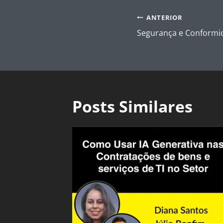
Navegação
ANTERIOR
de
Segurança e Conformi
Post
Posts Similares