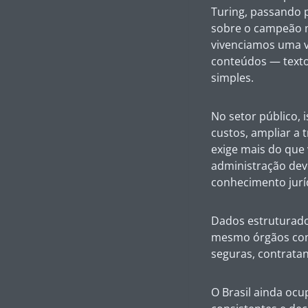
Turing, passando p
sobre o campeão m
vivenciamos uma v
conteúdos — text
simples.
No setor público, 
custos, ampliar a 
exige mais do que 
administração deve
conhecimento jurídi
Dados estruturados
mesmo órgãos com 
seguras, contratan
O Brasil ainda oc