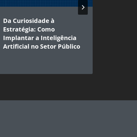
Da Curiosidade à
IBGP G
Estratégia: Como
Implem
Implantar a Inteligência
Intelig
Artificial no Setor Público
Setor P