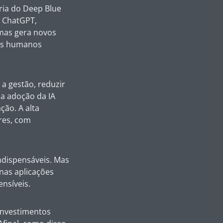
ória do Deep Blue
 ChatGPT,
 mas gera novos
os humanos
a gestão, reduzir
 a adoção da IA
ção. A alta
ares, com
indispensáveis. Mas
nas aplicações
nsíveis.
investimentos