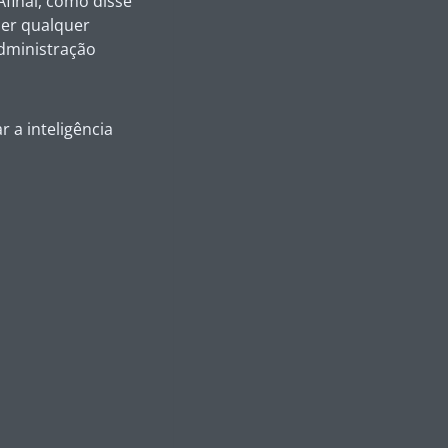
final, como disse
der qualquer
administração
 a inteligência