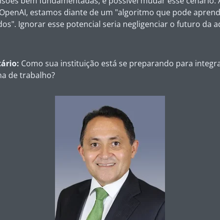
cisões bem fundamentadas, é possível mudar esse cenário. A
 OpenAI, estamos diante de um "algoritmo que pode apren
dos". Ignorar esse potencial seria negligenciar o futuro da 
ário:
Como sua instituição está se preparando para integrar
ina de trabalho?