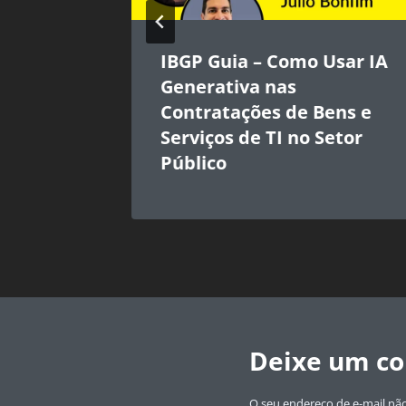
icial
IBGP Guia – Como Usar IA
ilar
Generativa nas
Contratações de Bens e
Gestão
Serviços de TI no Setor
Público
Deixe um c
O seu endereço de e-mail não