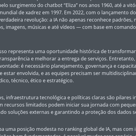
elo surgimento do chatbot “Eliza” nos anos 1960, até a vit
undial de xadrez em 1997. Em 2022, com o lançamento do
erdadeira revolução: a IA não apenas reconhece padrões,
os, imagens, músicas e até vídeos — com base em comand
isso representa uma oportunidade histórica de transformar 
transparência e melhorar a entrega de serviços. Entretanto,
vontade: é necessário planejamento, governança e capacita
 estar envolvida, e as equipes precisam ser multidisciplin
co, técnico, ético e estratégico.
, infraestrutura tecnológica e políticas claras são pilares 
recursos limitados podem iniciar sua jornada com peque
do soluções externas e garantindo a proteção dos dados se
upa uma posição modesta no ranking global de IA, mas com 