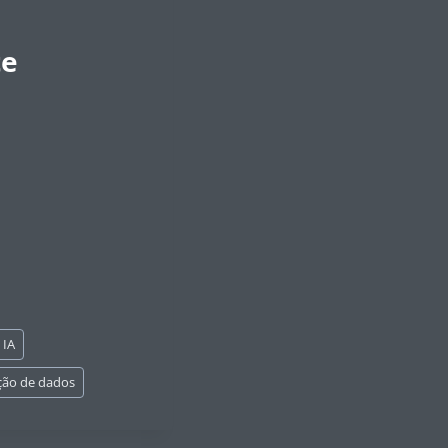
te
 IA
ção de dados