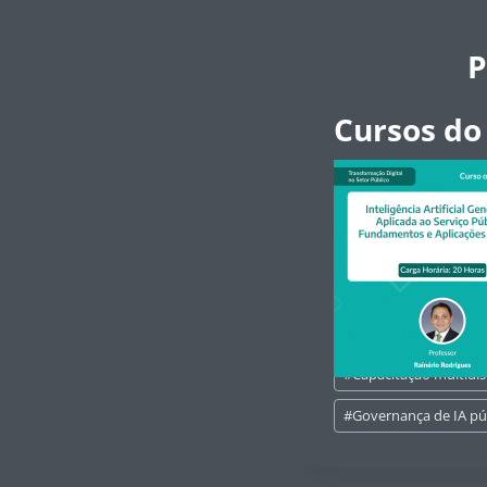
P
Cursos do
Tags
#
Capacitação multidis
do
Post:
#
Governança de IA pú