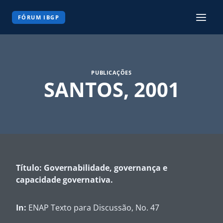
Pular
para
FÓRUM IBGP
o
Conteúdo
PUBLICAÇÕES
SANTOS, 2001
Título: Governabilidade, governança e
capacidade governativa.
In:
ENAP Texto para Discussão, No. 47