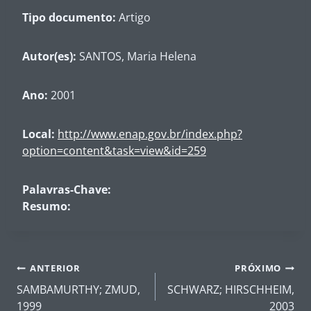
Tipo documento:
Artigo
Autor(es):
SANTOS, Maria Helena
Ano:
2001
Local:
http://www.enap.gov.br/index.php?
option=content&task=view&id=259
Palavras-Chave:
Resumo:
Navegação
ANTERIOR
PRÓXIMO
de
SAMBAMURTHY; ZMUD,
SCHWARZ; HIRSCHHEIM,
1999
2003