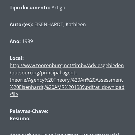
Tipo documento:
Artigo
Autor(es):
EISENHARDT, Kathleen
Ano:
1989
Local:
http://www.toorenburg.net/timbv/Adviesgebieden
/outsourcing/principal-agent-
theorie/Agency%20Theory,%20An%20Assessment
%20Eisenhardt,%20AMR%201989.pdf/at_download
/file
Palavras-Chave:
Resumo: