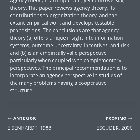
Agency theory is an important, yet controversial,
theory. This paper reviews agency theory, its
contributions to organization theory, and the
extant empirical work and develops testable
propositions. The conclusions are that agency
theory (a) offers unique insight into information
systems, outcome uncertainty, incentives, and risk
and (b) is an empirically valid perspective,
particularly when coupled with complementary
perspectives. The principal recommendation is to
incorporate an agency perspective in studies of
the many problems having a cooperative
structure.
Navegação
ANTERIOR
PRÓXIMO
de
EISENHARDT, 1988
ESCUDER, 2006
Post