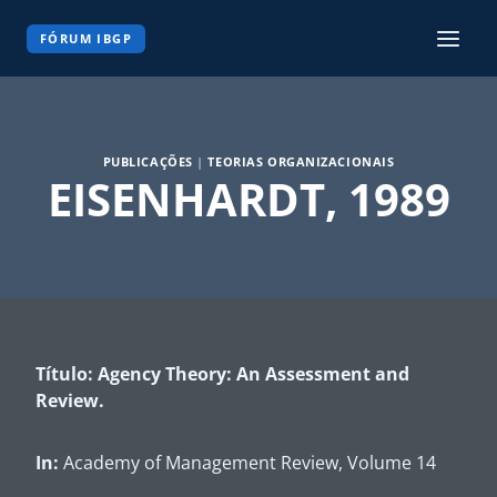
Pular
para
FÓRUM IBGP
o
Conteúdo
PUBLICAÇÕES
|
TEORIAS ORGANIZACIONAIS
EISENHARDT, 1989
Título: Agency Theory: An Assessment and
Review.
In:
Academy of Management Review, Volume 14