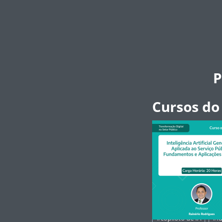
P
Cursos do
Tags
#
copiloto de IA
#
f