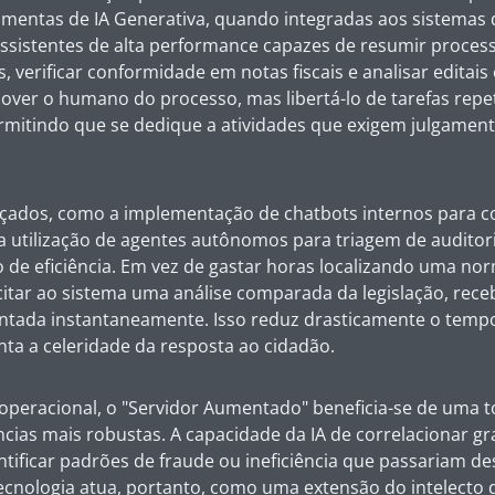
amentas de IA Generativa, quando integradas aos sistemas 
sistentes de alta performance capazes de resumir proces
 verificar conformidade em notas fiscais e analisar editai
over o humano do processo, mas libertá-lo de tarefas repet
ermitindo que se dedique a atividades que exigem julgament
çados, como a implementação de chatbots internos para c
 a utilização de agentes autônomos para triagem de audito
 de eficiência. Em vez de gastar horas localizando uma nor
icitar ao sistema uma análise comparada da legislação, re
tada instantaneamente. Isso reduz drasticamente o tempo
ta a celeridade da resposta ao cidadão.
a operacional, o "Servidor Aumentado" beneficia-se de uma
cias mais robustas. A capacidade da IA de correlacionar g
tificar padrões de fraude ou ineficiência que passariam d
ecnologia atua, portanto, como uma extensão do intelecto d