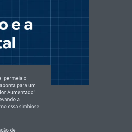
al permeia o
A aponta para um
vidor Aumentado"
levando a
como essa simbiose
iação de