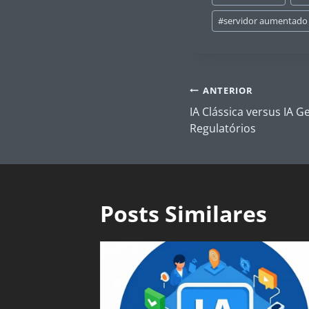
do
Post:
#
servidor aumentado
Navegação
ANTERIOR
de
IA Clássica versus IA G
Post
Regulatórios
Posts Similares