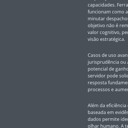
capacidades. Ferr
funcionam como as
minutar despachos,
objetivo não é rem
valor cognitivo, p
visão estratégica.
Casos de uso avan
jurisprudência ou
potencial de ganho
servidor pode sol
resposta fundamen
processos e aumen
Além da eficiênci
baseada em evidên
dados permite iden
olhar humano. A t