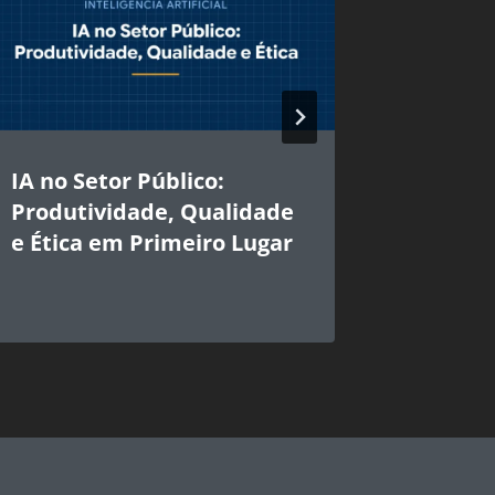
IA no Setor Público:
Por que
Produtividade, Qualidade
não pod
e Ética em Primeiro Lugar
Inteligê