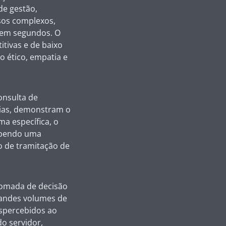
de gestão,
sos complexos,
s em segundos. O
itivas e de baixo
o ético, empatia e
onsulta de
rias, demonstram o
ma específica, o
cebendo uma
 de tramitação de
 tomada de decisão
randes volumes de
espercebidos ao
o servidor,