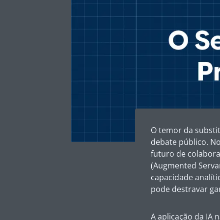
O temor da substit
debate público. No
futuro de colabora
(
Augmented Serva
capacidade analíti
pode destravar gar
A aplicação da IA 