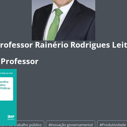
rofessor Rainério Rodrigues Lei
 Professor
uturo do trabalho público
#
inovação governamental
#
Produtividade 