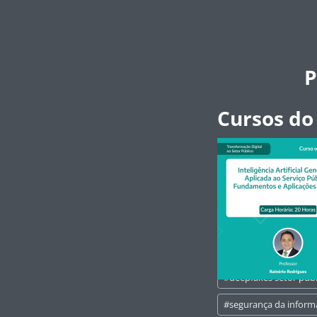
P
Cursos do
Tags
#
deepfakes setor públ
do
Post:
#
segurança da infor