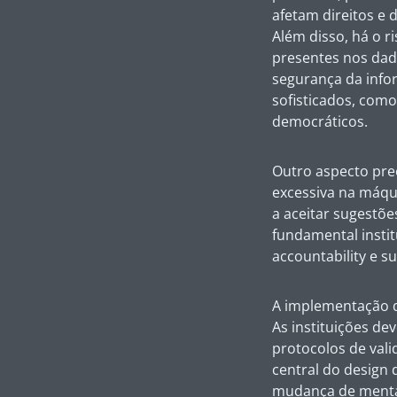
afetam direitos e 
Além disso, há o 
presentes nos dado
segurança da info
sofisticados, com
democráticos.
Outro aspecto pre
excessiva na máqui
a aceitar sugestõe
fundamental insti
accountability
e su
A implementação de
As instituições de
protocolos de val
central do design 
mudança de mentali