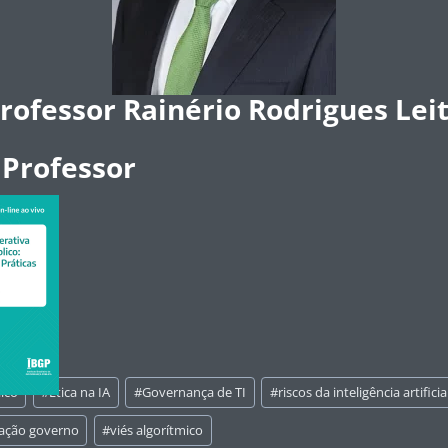
rofessor Rainério Rodrigues Lei
 Professor
ico
#
Ética na IA
#
Governança de TI
#
riscos da inteligência artificia
mação governo
#
viés algorítmico