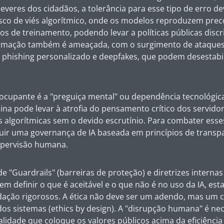
deveres dos cidadãos, a tolerância para esse tipo de erro d
risco de viés algorítmico, onde os modelos reproduzem prec
s de treinamento, podendo levar a políticas públicas discr
rmação também é ameaçada, com o surgimento de ataques 
o
phishing
personalizado e
deepfakes
, que podem desestabi
ocupante é a "preguiça mental" ou dependência tecnológica
na pode levar à atrofia do pensamento crítico dos servido
s algorítmicas sem o devido escrutínio. Para combater esses
tuir uma governança de IA baseada em princípios de transp
pervisão humana.
 "Guardrails" (barreiras de proteção) e diretrizes internas 
vem definir o que é aceitável e o que não é no uso da IA, es
idação rigorosos. A ética não deve ser um adendo, mas u
dos sistemas (
ethics by design
). A "disrupção humana" é ne
dade que coloque os valores públicos acima da eficiência 