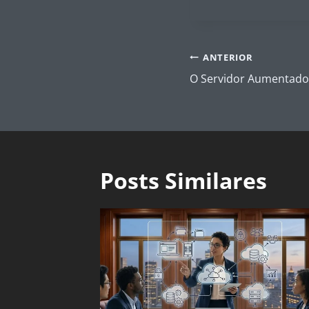
Navegação
ANTERIOR
de
O Servidor Aumentado 
Post
Posts Similares