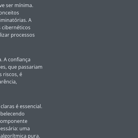
eve ser mínima.
onceitos
iminatórias. A
cibernéticos
lizar processos
. A confiança
res, que passariam
 riscos, é
arência,
claras é essencial.
tabelecendo
m componente
cessária: uma
algorítmica pura.