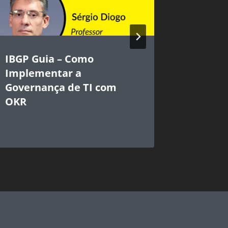
IBGP Guia – Como
Governo
Implementar a
da tec
Governança de TI com
paradi
OKR
pública