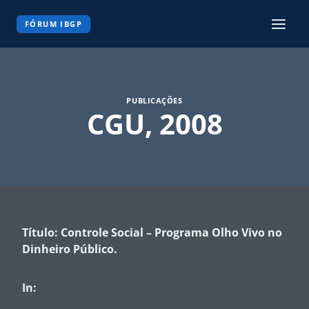
Pular
para
FÓRUM IBGP
o
Conteúdo
PUBLICAÇÕES
CGU, 2008
Título: Controle Social – Programa Olho Vivo no
Dinheiro Público.
In: