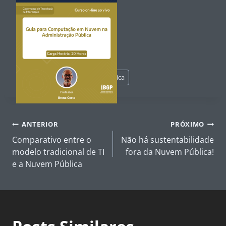
Tags
#
cloud publica
#
nuvem publica
do
Post:
Navegação
ANTERIOR
PRÓXIMO
de
Comparativo entre o
Não há sustentabilidade
Post
modelo tradicional de TI
fora da Nuvem Pública!
e a Nuvem Pública