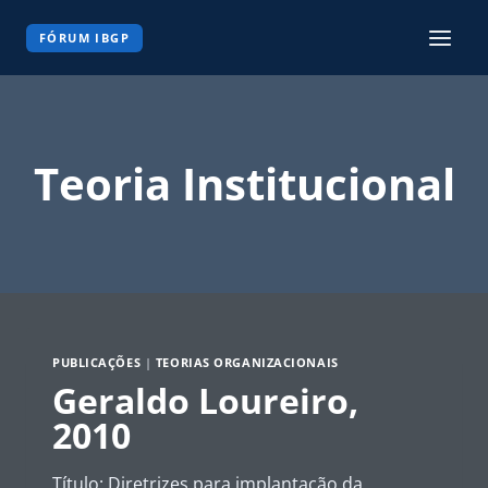
Pular
para
FÓRUM IBGP
o
Conteúdo
Teoria Institucional
PUBLICAÇÕES
|
TEORIAS ORGANIZACIONAIS
Geraldo Loureiro,
2010
Título: Diretrizes para implantação da