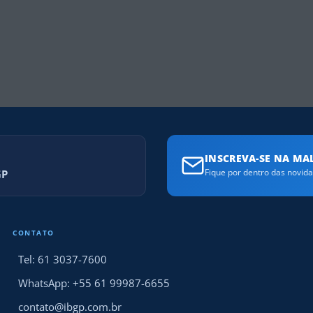
INSCREVA-SE NA MAL
GP
Fique por dentro das novid
CONTATO
Tel: 61 3037-7600
WhatsApp: +55 61 99987-6655
contato@ibgp.com.br