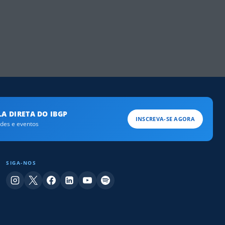
A DIRETA DO IBGP
INSCREVA-SE AGORA
ades e eventos
SIGA-NOS