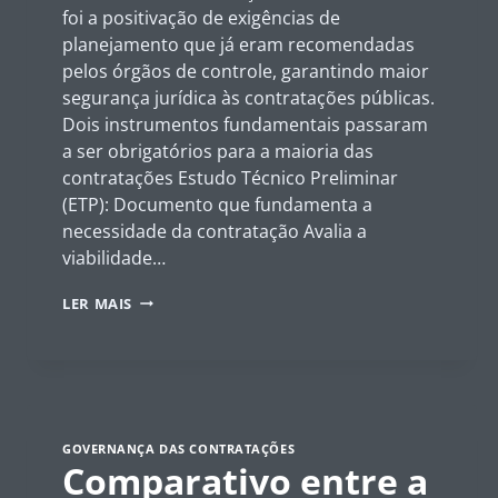
foi a positivação de exigências de
planejamento que já eram recomendadas
pelos órgãos de controle, garantindo maior
segurança jurídica às contratações públicas.
Dois instrumentos fundamentais passaram
a ser obrigatórios para a maioria das
contratações Estudo Técnico Preliminar
(ETP): Documento que fundamenta a
necessidade da contratação Avalia a
viabilidade…
ETP
LER MAIS
E
TR
–
O
QUE
MUDOU?
A
GOVERNANÇA DAS CONTRATAÇÕES
SEGURANÇA
Comparativo entre a
JURÍDICA