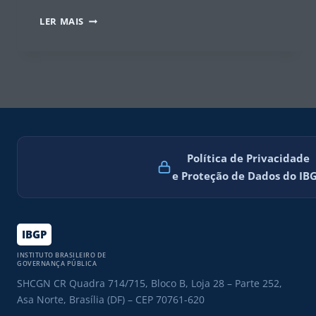
COMPARATIVO
LER MAIS
ENTRE
A
NOVA
LEI
DE
LICITAÇÕES
(LEI
14.133/21)
E
DISPOSIÇÕES
Política de Privacidade
ANTERIORES
e Proteção de Dados do IB
RELATIVAS
A
LEI
8.666/93
IBGP
INSTITUTO BRASILEIRO DE
GOVERNANÇA PÚBLICA
SHCGN CR Quadra 714/715, Bloco B, Loja 28 – Parte 252,
Asa Norte, Brasília (DF) – CEP 70761-620