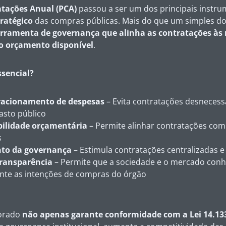
atações Anual (PCA)
passou a ser um dos principais instr
ratégico
das compras públicas. Mais do que um simples d
erramenta de governança que alinha as contratações às
ao orçamento disponível
.
ssencial?
racionamento de despesas
– Evita contratações desnecess
gasto público
bilidade orçamentária
– Permite alinhar contratações com 
s
to da governança
– Estimula contratações centralizadas e
transparência
– Permite que a sociedade e o mercado con
te as intenções de compras do órgão
orado
não apenas garante conformidade com a Lei 14.13