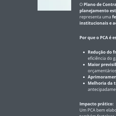
O
Plano de Contr
planejamento est
representa uma
f
institucionais e 
Por que o PCA é e
Redução do f
eficiência do 
Maior previsi
orçamentário
Aprimoramen
Melhoria da 
antecipadamen
Impacto prático:
Um PCA bem elab