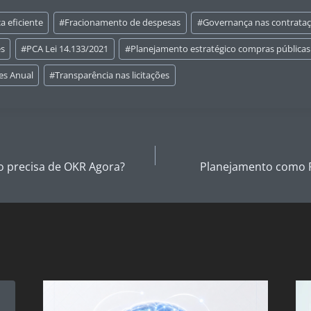
a eficiente
#
Fracionamento de despesas
#
Governança nas contrata
es
#
PCA Lei 14.133/2021
#
Planejamento estratégico compras públicas
es Anual
#
Transparência nas licitações
o precisa de OKR Agora?
Planejamento como Pi