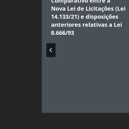
Comparativo entre a
Nova Lei de Licitações (Lei
14.133/21) e disposições
anteriores relativas a Lei
8.666/93
 de
o
as”