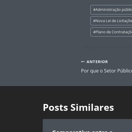
Tags
#
Administração públic
do
Post:
#
Nova Lei de Licitaçõ
#
Plano de Contrataçõ
Navegação
ANTERIOR
de
Por que o Setor Públic
Post
Posts Similares