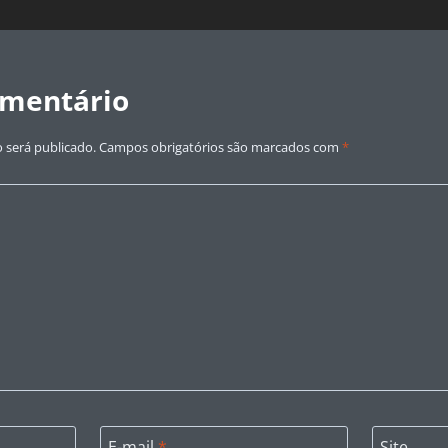
omentário
 será publicado.
Campos obrigatórios são marcados com
*
E-mail
*
Site