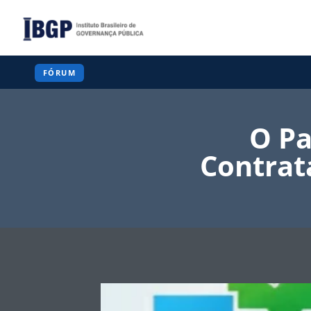
Pular
para
o
Conteúdo
FÓRUM
O Pa
Contrat