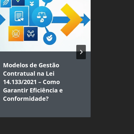
Modelos de Gestão
IBGP R
Contratual na Lei
Intelig
14.133/2021 – Como
Govern
Garantir Eficiência e
Conformidade?