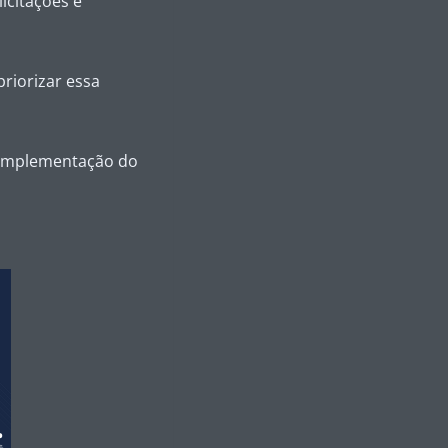
icitações e
riorizar essa
 implementação do