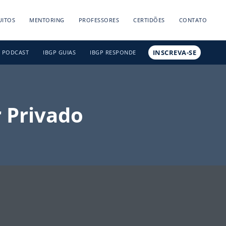
UITOS
MENTORING
PROFESSORES
CERTIDÕES
CONTATO
INSCREVA-SE
PODCAST
IBGP GUIAS
IBGP RESPONDE
r Privado