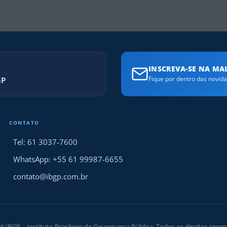
INSCREVA-SE NA MAL
GP
Fique por dentro das novid
CONTATO
Tel: 61 3037-7600
WhatsApp: +55 61 99987-6655
contato@ibgp.com.br
6 IBGP – Instituto Brasileiro de Governança Pública. Todos os direitos reser