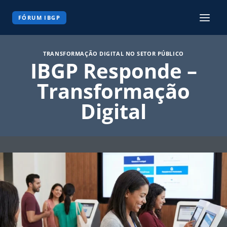
Pular
para
FÓRUM IBGP
o
Conteúdo
TRANSFORMAÇÃO DIGITAL NO SETOR PÚBLICO
IBGP Responde –
Transformação
Digital