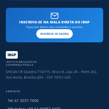
INSCREVA-SE NA MALA DIRETA DO IBGP
Fique por dentro das novidades e eventos
INSCREVA-SE AGORA
IBGP
INSTITUTO BRASILEIRO DE
GOVERNANÇA PÚBLICA
SHCGN CR Quadra 714/715, Bloco B, Loja 28 – Parte 252,
Asa Norte, Brasília (DF) – CEP 70761-620
CONTATO
Tel: 61 3037-7600
WhatsApp: +55 61 99987-6655