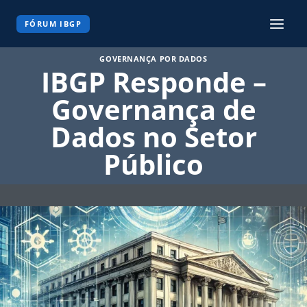
Pular
para
FÓRUM IBGP
o
Conteúdo
GOVERNANÇA POR DADOS
IBGP Responde –
Governança de
Dados no Setor
Público