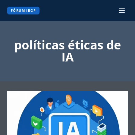
Pular
para
FÓRUM IBGP
o
Conteúdo
políticas éticas de
IA