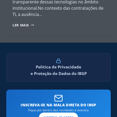
transparente dessas tecnologias no âmbito
institucional.No contexto das contratações de
TI, a ausência…
GOVERNANÇA
LER MAIS
DA
INTELIGÊNCIA
ARTIFICIAL
NO
SETOR
PÚBLICO
Política de Privacidade
e Proteção de Dados do IBGP
INSCREVA-SE NA MALA DIRETA DO IBGP
Fique por dentro das novidades e eventos