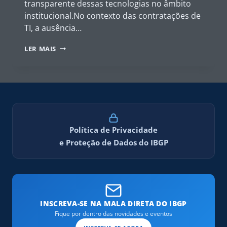
transparente dessas tecnologias no âmbito
institucional.No contexto das contratações de
TI, a ausência…
GOVERNANÇA
LER MAIS
DA
INTELIGÊNCIA
ARTIFICIAL
NO
SETOR
PÚBLICO
Política de Privacidade
e Proteção de Dados do IBGP
INSCREVA-SE NA MALA DIRETA DO IBGP
Fique por dentro das novidades e eventos