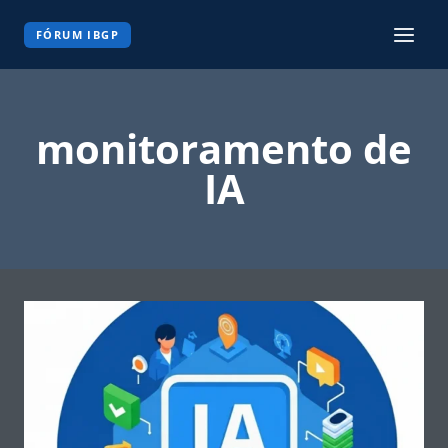
Pular
para
FÓRUM IBGP
o
Conteúdo
monitoramento de
IA