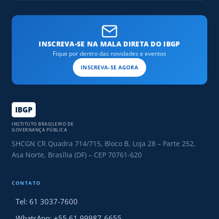
IA
GENERATIVA
NO
SERVIÇO
PÚBLICO
INSCREVA-SE NA MALA DIRETA DO IBGP
Fique por dentro das novidades e eventos
INSCREVA-SE AGORA
IBGP
INSTITUTO BRASILEIRO DE
GOVERNANÇA PÚBLICA
SHCGN CR Quadra 714/715, Bloco B, Loja 28 – Parte 252,
Asa Norte, Brasília (DF) – CEP 70761-620
CONTATO
Tel: 61 3037-7600
WhatsApp: +55 61 99987-6655