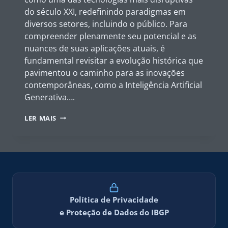
do século XXI, redefinindo paradigmas em
diversos setores, incluindo o público. Para
compreender plenamente seu potencial e as
nuances de suas aplicações atuais, é
fundamental revisitar a evolução histórica que
pavimentou o caminho para as inovações
contemporâneas, como a Inteligência Artificial
Generativa….
A
LER MAIS
TRAJETÓRIA
DA
INTELIGÊNCIA
ARTIFICIAL:
DA
TEORIA
DOS
NEURÔNIOS
Política de Privacidade
AO
e Proteção de Dados do IBGP
SURGIMENTO
DA