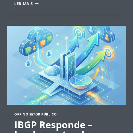
DESAFIOS
LER MAIS
DA
INTEGRAÇÃO
E
INTEROPERABILIDADE
EM
SISTEMAS
DE
GOVERNO
OKR NO SETOR PÚBLICO
IBGP Responde –