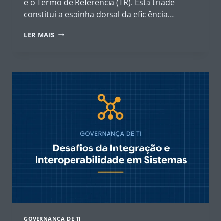
e o Termo de Referência (TR). Esta tríade
constitui a espinha dorsal da eficiência…
PLANEJAMENTO
LER MAIS
ESTRATÉGICO
NA
LEI
14.133/2021:
DO
PCA
AO
TERMO
DE
REFERÊNCIA
GOVERNANÇA DE TI