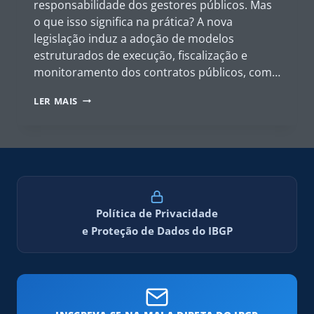
responsabilidade dos gestores públicos. Mas
o que isso significa na prática? A nova
legislação induz a adoção de modelos
estruturados de execução, fiscalização e
monitoramento dos contratos públicos, com…
MODELOS
LER MAIS
DE
GESTÃO
CONTRATUAL
NA
LEI
14.133/2021
–
COMO
Política de Privacidade
GARANTIR
e Proteção de Dados do IBGP
EFICIÊNCIA
E
CONFORMIDADE?