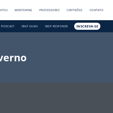
UITOS
MENTORING
PROFESSORES
CERTIDÕES
CONTATO
INSCREVA-SE
PODCAST
IBGP GUIAS
IBGP RESPONDE
verno