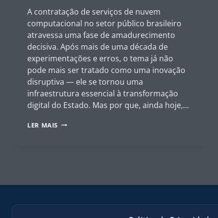
A contratação de serviços de nuvem
computacional no setor público brasileiro
atravessa uma fase de amadurecimento
decisiva. Após mais de uma década de
experimentações e erros, o tema já não
pode mais ser tratado como uma inovação
disruptiva — ele se tornou uma
infraestrutura essencial à transformação
digital do Estado. Mas por que, ainda hoje,…
A
LER MAIS
PRIMEIRA
DECISÃO
IMPORTA:
POR
QUE
CONTRATAR
SERVIÇOS
DE
NUVEM
AINDA