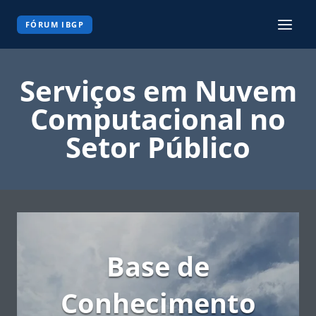
Pular
para
FÓRUM IBGP
o
Conteúdo
Serviços em Nuvem
Computacional no
Setor Público
Base de
Conhecimento