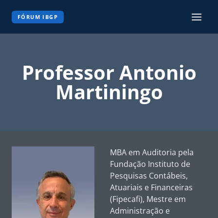
Pular
para
FÓRUM IBGP
o
Conteúdo
Professor Antonio
Martiningo
MBA em Auditoria pela
Fundação Instituto de
Pesquisas Contábeis,
Atuariais e Financeiras
(Fipecafi), Mestre em
Administração e