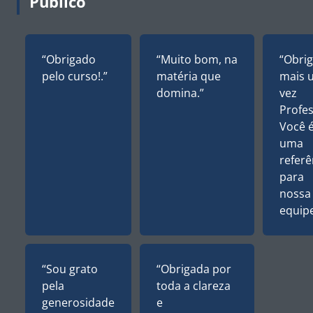
Público
“Obrigado
“Muito bom, na
“Obri
pelo curso!.”
matéria que
mais 
domina.”
vez
Profes
Você 
uma
referê
para
nossa
equipe
“Sou grato
“Obrigada por
pela
toda a clareza
generosidade
e