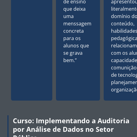
de ensino
apresento
que deixa
literalment
uma
domínio d
menssagem
conteúdo,
concreta
habilidade
para os
pedagógica
alunos que
relaciona
se grava
com os alu
bem.”
capacidade
comunição
de tecnolog
planejamen
organizaçã
Curso: Implementando a Auditoria
por Análise de Dados no Setor