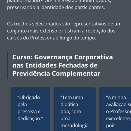
plataforma IBGP On-line e estão anonimizados,
preservando a identidade dos participantes.
Os trechos selecionados são representativos de um
conjunto mais extenso e ilustram a recepção dos
cursos do Professor ao longo do tempo.
Curso: Governança Corporativa
nas Entidades Fechadas de
Previdência Complementar
“Obrigado
“Tem uma
“A minha
pela
didática
avaliação 
presteza e
boa, com
o Professor
dedicação.”
uma
execelente,
metodologia
pois