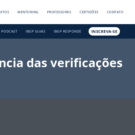
UITOS
MENTORING
PROFESSORES
CERTIDÕES
CONTATO
INSCREVA-SE
PODCAST
IBGP GUIAS
IBGP RESPONDE
cia das verificações