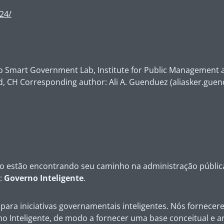
24/
do
Smart Government Lab, Institute for Public Management an
d, CH Corresponding author: Ali A. Guenduez (aliasker.gue
o estão encontrando seu caminho na administração pública. 
:
Governo Inteligente
.
 para iniciativas governamentais inteligentes. Nós fornecer
o Inteligente, de modo a fornecer uma base conceitual e ana