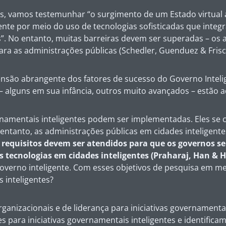
os, vamos testemunhar “o surgimento de um Estado virtual 
nte por meio do uso de tecnologias sofisticadas que integr
”. No entanto, muitas barreiras devem ser superadas – os at
ra as administrações públicas (Schedler, Guenduez & Frisc
ão abrangente dos fatores de sucesso do Governo Inteligen
 alguns em sua infância, outros muito avançados – estão 
rnamentais inteligentes podem ser implementadas. Eles se c
entanto, as administrações públicas em cidades inteligent
 requisitos devem ser atendidos para que os governos se
s tecnologias em cidades inteligentes (Praharaj, Han & 
verno inteligente. Com esses objetivos de pesquisa em m
 inteligentes?
organizacionais e de liderança para iniciativas governamenta
ra iniciativas governamentais inteligentes e identificam