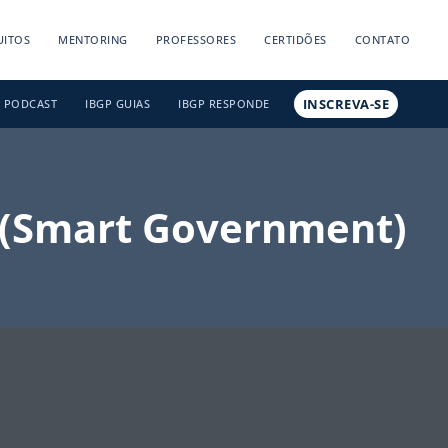
UITOS
MENTORING
PROFESSORES
CERTIDÕES
CONTATO
INSCREVA-SE
PODCAST
IBGP GUIAS
IBGP RESPONDE
e (Smart Government)