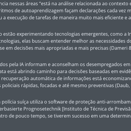
gência nessas áreas “está na análise relacionada ao contex
oritmos de autoaprendizagem façam declarações cada vez m
a execução de tarefas de maneira muito mais eficiente e a
do estão experimentando tecnologias emergentes, como a I
s tecnologias, elas buscam entender melhor as necessidades 
se em decisões mais apropriadas e mais precisas (Dameri 
iados pela IA informam e aconselham os desempregados em
ta está abrindo caminho para decisões baseadas em evidênc
a recuperação automática de informações está economizando
policiais rápidas, focadas e até mesmo preventivas (Daub,
a polícia suíça utiliza o software de proteção anti-arromb
terbasierte Prognosetechnik [Instituto de Técnica de Previ
ntro de pouco tempo, se tiverem sucesso em uma determinad