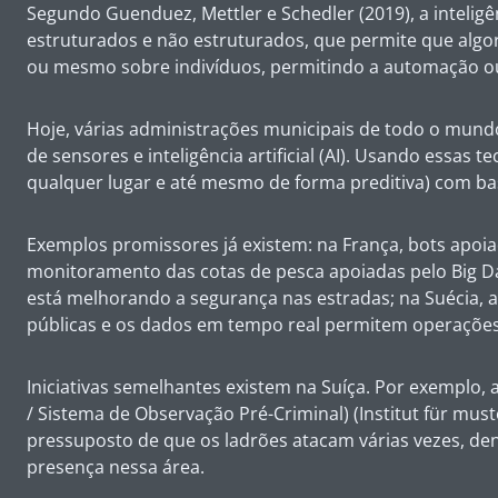
Segundo Guenduez, Mettler e Schedler (2019), a inteli
estruturados e não estruturados, que permite que alg
ou mesmo sobre indivíduos, permitindo a automação ou 
Hoje, várias administrações municipais de todo o mun
de sensores e inteligência artificial (AI). Usando essa
qualquer lugar e até mesmo de forma preditiva) com ba
Exemplos promissores já existem: na França, bots apo
monitoramento das cotas de pesca apoiadas pelo Big Da
está melhorando a segurança nas estradas; na Suécia, 
públicas e os dados em tempo real permitem operações 
Iniciativas semelhantes existem na Suíça. Por exemplo, 
/ Sistema de Observação Pré-Criminal) (Institut für mus
pressuposto de que os ladrões atacam várias vezes, de
presença nessa área.