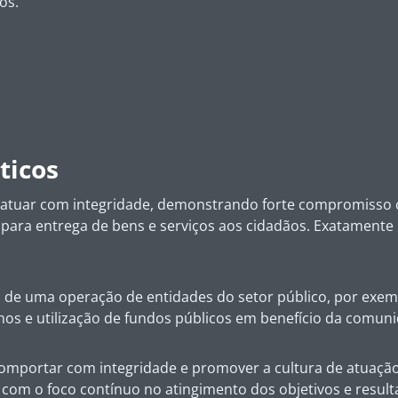
os.
ticos
m atuar com integridade, demonstrando forte compromisso c
 para entrega de bens e serviços aos cidadãos. Exatamente 
 de uma operação de entidades do setor público, por exemp
lhos e utilização de fundos públicos em benefício da comun
 comportar com integridade e promover a cultura de atuaç
om o foco contínuo no atingimento dos objetivos e result