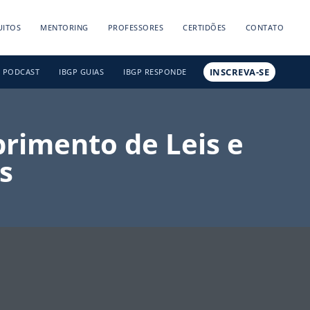
UITOS
MENTORING
PROFESSORES
CERTIDÕES
CONTATO
INSCREVA-SE
PODCAST
IBGP GUIAS
IBGP RESPONDE
rimento de Leis e
s